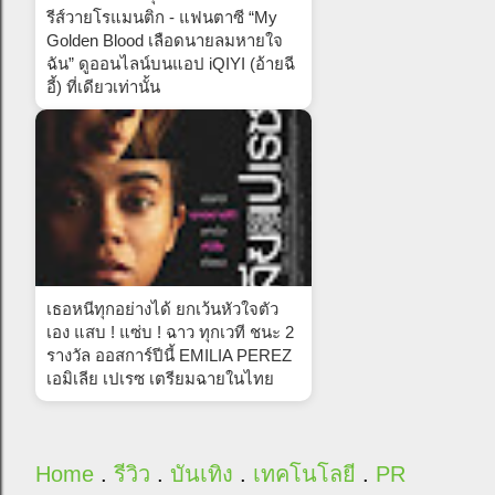
รีส์วายโรแมนติก - แฟนตาซี “My
Golden Blood เลือดนายลมหายใจ
ฉัน” ดูออนไลน์บนแอป iQIYI (อ้ายฉี
อี้) ที่เดียวเท่านั้น
เธอหนีทุกอย่างได้ ยกเว้นหัวใจตัว
เอง แสบ ! แซ่บ ! ฉาว ทุกเวที ชนะ 2
รางวัล ออสการ์ปีนี้ EMILIA PEREZ
เอมิเลีย เปเรซ เตรียมฉายในไทย
Home
.
รีวิว
.
บันเทิง
.
เทคโนโลยี
.
PR