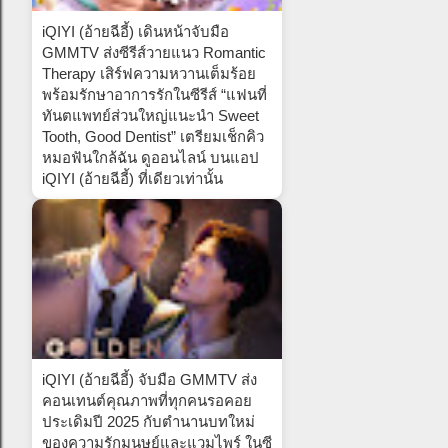
iQIYI (อ้ายฉีอี้) เดินหน้าจับมือ
GMMTV ส่งซีรีส์วายแนว Romantic
Therapy เสิร์ฟความหวานเต็มร้อย
พร้อมรักษาอาการรักในซีรีส์ “แฟนที่
ทันตแพทย์ส่วนใหญ่แนะนำ Sweet
Tooth, Good Dentist” เตรียมเช็กคิว
หมอฟันใกล้ฉัน ดูออนไลน์ บนแอป
iQIYI (อ้ายฉีอี้) ที่เดียวเท่านั้น
iQIYI (อ้ายฉีอี้) จับมือ GMMTV ส่ง
คอนเทนต์คุณภาพที่ทุกคนรอคอย
ประเดิมปี 2025 กับตำนานบทใหม่
ของความรักมนุษย์และแวมไพร์ ในซี