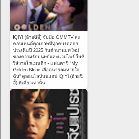
iQIYI (อ้ายฉีอี้) จับมือ GMMTV ส่ง
คอนเทนต์คุณภาพที่ทุกคนรอคอย
ประเดิมปี 2025 กับตำนานบทใหม่
ของความรักมนุษย์และแวมไพร์ ในซี
รีส์วายโรแมนติก - แฟนตาซี “My
Golden Blood เลือดนายลมหายใจ
ฉัน” ดูออนไลน์บนแอป iQIYI (อ้ายฉี
อี้) ที่เดียวเท่านั้น