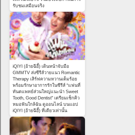
รับชมเสมือนจริง
iQIYI (อ้ายฉีอี้) เดินหน้าจับมือ
GMMTV ส่งซีรีส์วายแนว Romantic
Therapy เสิร์ฟความหวานเต็มร้อย
พร้อมรักษาอาการรักในซีรีส์ “แฟนที่
ทันตแพทย์ส่วนใหญ่แนะนำ Sweet
Tooth, Good Dentist” เตรียมเช็กคิว
หมอฟันใกล้ฉัน ดูออนไลน์ บนแอป
iQIYI (อ้ายฉีอี้) ที่เดียวเท่านั้น